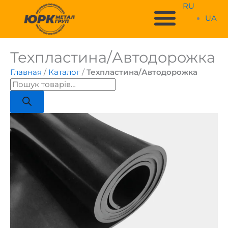
Перейти
RU
к
UA
содержимому
Техпластина/Автодорожка
Поиск
товаров
Главная
/
Каталог
/
Техпластина/Автодорожка