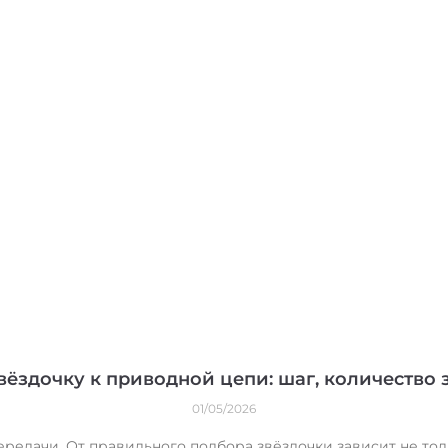
вёздочку к приводной цепи: шаг, количество 
01/05/2026
редачи. От правильного подбора звёздочки зависит не толь