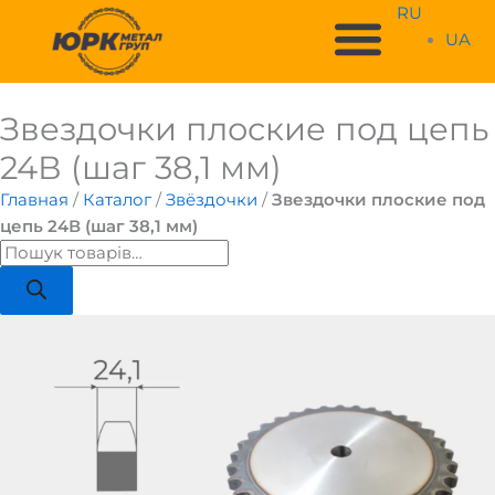
Перейти
RU
к
UA
содержимому
Звездочки плоские под цепь
Поиск
товаров
24В (шаг 38,1 мм)
Главная
/
Каталог
/
Звёздочки
/
Звездочки плоские под
цепь 24В (шаг 38,1 мм)