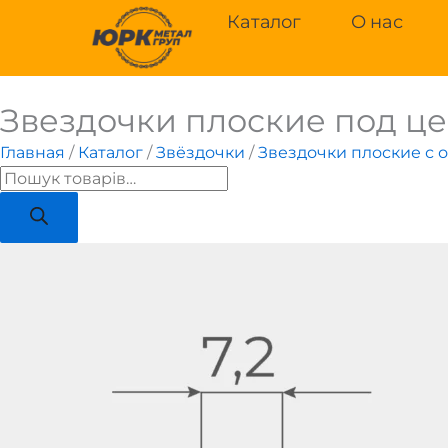
Перейти
Каталог
О нас
к
содержимому
Звездочки плоские под цеп
Поиск
товаров
Главная
/
Каталог
/
Звёздочки
/
Звездочки плоские с 