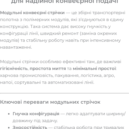
для надійної конвеєрної подачі
Модульні конвеєрні стрічки
— це збірні транспортерні
полотна з полімерних модулів, які з’єднуються в єдину
конструкцію. Така система дає високу гнучкість у
конфігурації лінії, швидкий ремонт (заміна окремих
модулів) та стабільну роботу навіть при інтенсивному
навантаженні.
Модульні стрічки особливо ефективні там, де важливі
гігієнічність
,
простота миття
та
мінімальні простої
:
харчова промисловість, пакування, логістика, агро,
напої, сортувальні та автоматизовані лінії.
Ключові переваги модульних стрічок
Гнучка конфігурація
— легко адаптувати ширину/
довжину під задачу.
Зносостійкість
— стабільна робота при тривалих