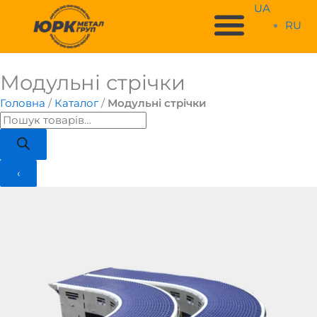
Skip
UA
to
RU
content
Модульні стрічки
Products
search
Головна
/
Каталог
/
Модульні стрічки
‹