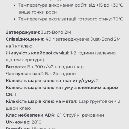
Температура виконання робіт: від +15 до +30°C
вище точки роси
Температура експлуатації готового стику: 70°C
Затверджувач:
Just-Bond 2M
Співвідношення:
40 г затверджувача Just-Bond 2M
на 1 кг клею
Живучість клейової суміші:
1-2 години (залежно
від температури)
Витрата:
Бл. 300 г/м2 на один шар
Час вулканізації:
Бл. 24 години
Кількість шарів клею на тканину/гуму:
2
Кількість шарів клею на гуму з клейовим шаром
CN:
1
Кількість шарів клею на метал:
Шар грунтовки + 2
шари клею
Клас небезпеки ADR:
6.1 Отруйні речовини
UN-номер:
2810
Виробник:
Німеччина