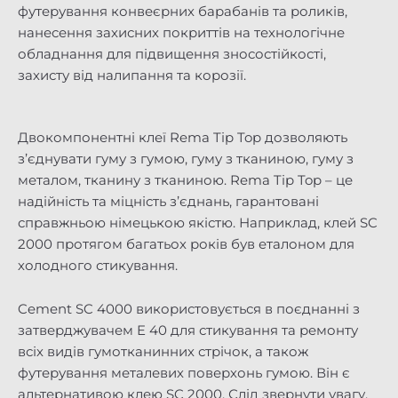
футерування конвеєрних барабанів та роликів,
нанесення захисних покриттів на технологічне
обладнання для підвищення зносостійкості,
захисту від налипання та корозії.
Двокомпонентні клеї Rema Tip Top дозволяють
з’єднувати гуму з гумою, гуму з тканиною, гуму з
металом, тканину з тканиною. Rema Tip Top – це
надійність та міцність з’єднань, гарантовані
справжньою німецькою якістю. Наприклад, клей SC
2000 протягом багатьох років був еталоном для
холодного стикування.
Cement SC 4000 використовується в поєднанні з
затверджувачем E 40 для стикування та ремонту
всіх видів гумотканинних стрічок, а також
футерування металевих поверхонь гумою. Він є
альтернативою клею SC 2000. Слід звернути увагу,