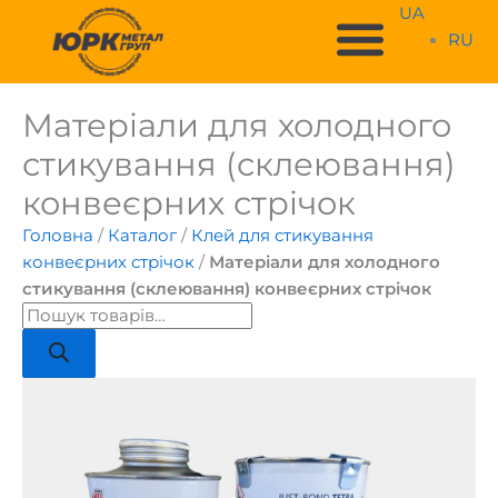
Skip
UA
to
RU
content
Матеріали для холодного
Products
search
стикування (склеювання)
конвеєрних стрічок
Головна
/
Каталог
/
Клей для стикування
конвеєрних стрічок
/
Матеріали для холодного
стикування (склеювання) конвеєрних стрічок