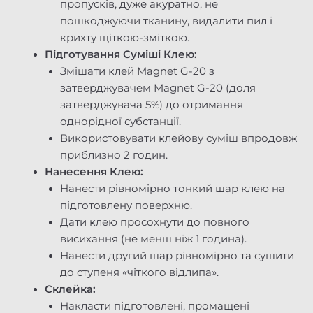
пропусків, дуже акуратно, не
пошкоджуючи тканину, видалити пил і
крихту щіткою-зміткою.
Підготування Суміші Клею:
Змішати клей Magnet G-20 з
затверджувачем Magnet G-20 (доля
затверджувача 5%) до отримання
однорідної субстанції.
Використовувати клейову суміш впродовж
приблизно 2 годин.
Нанесення Клею:
Нанести рівномірно тонкий шар клею на
підготовлену поверхню.
Дати клею просохнути до повного
висихання (не менш ніж 1 година).
Нанести другий шар рівномірно та сушити
до ступеня «чіткого відлипа».
Склейка:
Накласти підготовлені, промащені